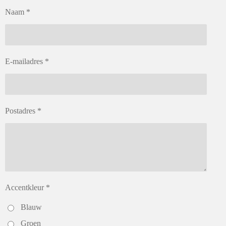
Naam *
E-mailadres *
Postadres *
Accentkleur *
Blauw
Groen