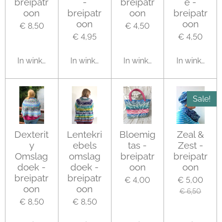
breipatr
-
breipatr
e -
oon
breipatr
oon
breipatr
oon
oon
€ 8,50
€ 4,50
€ 4,95
€ 4,50
In winkelwagen
In winkelwagen
In winkelwagen
In winkelwa
Sale!
Dexterit
Lentekri
Bloemig
Zeal &
y
ebels
tas -
Zest -
Omslag
omslag
breipatr
breipatr
doek -
doek -
oon
oon
breipatr
breipatr
€ 4,00
€ 5,00
oon
oon
€ 6,50
€ 8,50
€ 8,50