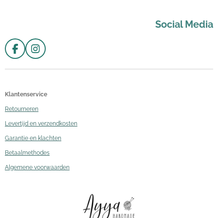
Social Media
F
I
a
n
c
s
e
t
b
a
Klantenservice
o
g
o
r
Retourneren
k
a
Levertijd en verzendkosten
m
Garantie en klachten
Betaalmethodes
Algemene voorwaarden