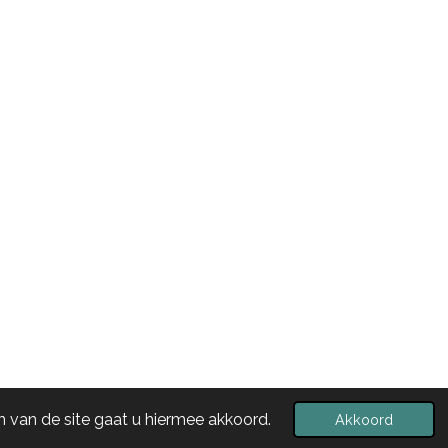
 van de site gaat u hiermee akkoord.
Akkoord