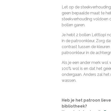
Let op de steekverhouding.
geen bepaalde maat te heb
steekverhouding voldoen 
bollen garen.
Je hebt 2 bollen Léttlopi n
in de patroonkleur. Zorg dat
contrast tussen de kleure
patroonkleur in de achtergro
Als je een ander merk wol w
100% wol is en dat het gé
ondergaan. Anders zal het n
wassen.
Heb je het patroon liever
bibliotheek?