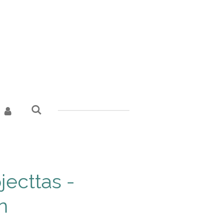
jecttas -
n