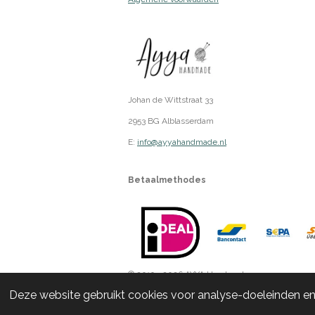
Johan de Wittstraat 33
2953 BG Alblasserdam
E:
info@ayyahandmade.nl
Betaalmethodes
© 2019 - 2026 AYYA Handmade
Deze website gebruikt cookies voor analyse-doeleinden en/