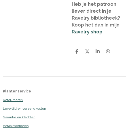
Heb je het patroon
liever direct in je
Ravelry bibliotheek?
Koop het dan in mijn
Ravelry shop
D
D
S
D
e
e
h
e
l
e
a
l
e
l
r
e
n
e
n
Klantenservice
Retourneren
Levertijd en verzendkosten
Garantie en klachten
Betaalmethodes