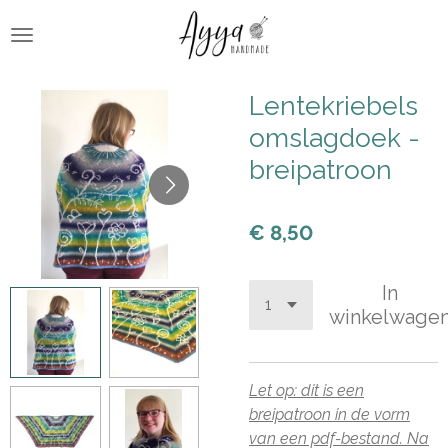
Ga
direct
naar
de
Lentekriebels
hoofdinhoud
omslagdoek -
breipatroon
€ 8,50
In
winkelwage
Let op: dit is een
breipatroon in de vorm
van een pdf-bestand. Na