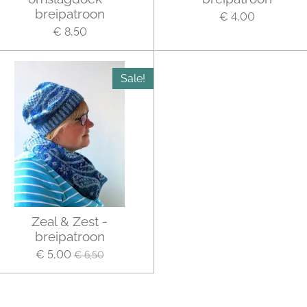
breipatroon
€ 4,00
€ 8,50
Sale!
Zeal & Zest -
breipatroon
€ 5,00
€ 6,50