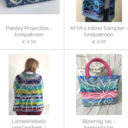
Paisley Projecttas -
AYYA's Inbrei Sampler 
breipatroon
breipatroon
€ 4,50
€ 4,95
Lentekriebels
Bloemig tas -
omslagdoek -
breipatroon